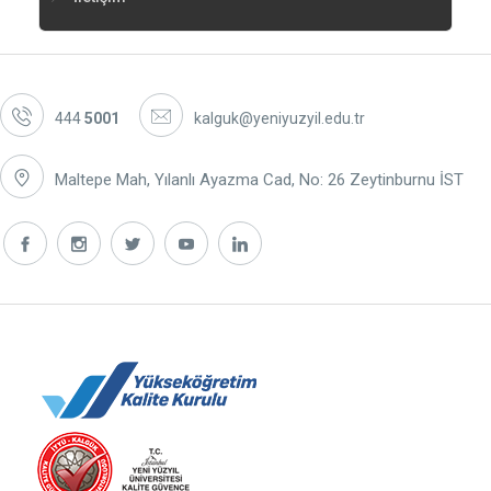
444
5001
kalguk@yeniyuzyil.edu.tr
Maltepe Mah, Yılanlı Ayazma Cad, No: 26 Zeytinburnu İST