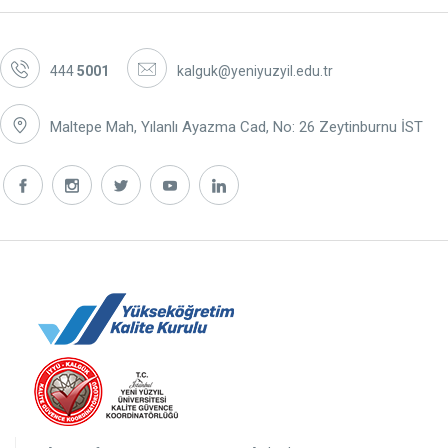
444
5001
kalguk@yeniyuzyil.edu.tr
Maltepe Mah, Yılanlı Ayazma Cad, No: 26 Zeytinburnu İST