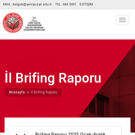
MAIL:
kalguk@yeniyuzyil.edu.tr
TEL: 444 5001
İLETİŞİM
Toggle
naviga
İl Brifing Raporu
Anasayfa
>
İl Brifing Raporu
Brifing Raporu 2025 Ocak-Aralık