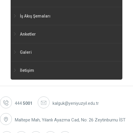
İş Akış Şemaları
Anketler
Galeri
İletişim
444
5001
kalguk@yeniyuzyil.edu.tr
Maltepe Mah, Yılanlı Ayazma Cad, No: 26 Zeytinburnu İST