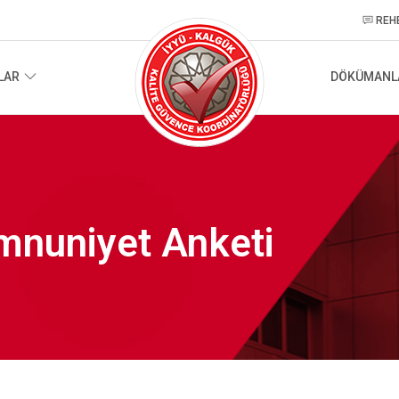
REH
LAR
DÖKÜMANL
Memnuniyet Anketi