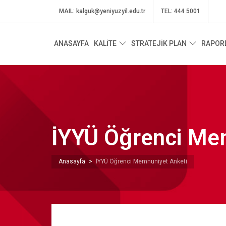
MAIL:
kalguk@yeniyuzyil.edu.tr
TEL: 444 5001
ANASAYFA
KALİTE
STRATEJİK PLAN
RAPOR
İYYÜ Öğrenci 
Anasayfa
>
İYYÜ Öğrenci Memnuniyet Anketi